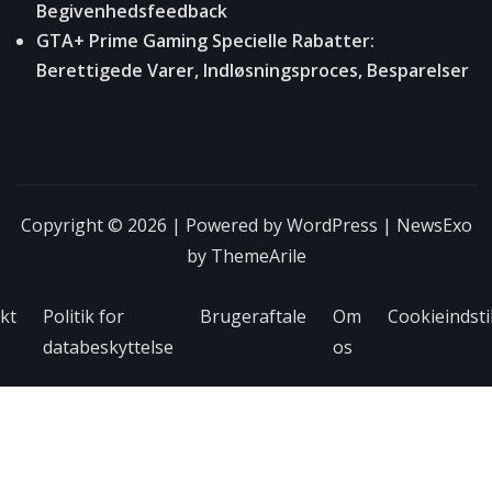
Begivenhedsfeedback
GTA+ Prime Gaming Specielle Rabatter:
Berettigede Varer, Indløsningsproces, Besparelser
Copyright © 2026 | Powered by
WordPress
|
NewsExo
by
ThemeArile
kt
Politik for
Brugeraftale
Om
Cookieindsti
databeskyttelse
os