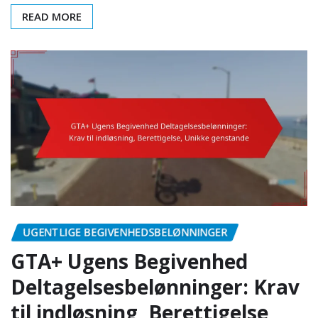
READ MORE
UGENTLIGE BEGIVENHEDSBELØNNINGER
GTA+ Ugens Begivenhed
Deltagelsesbelønninger: Krav
til indløsning, Berettigelse,