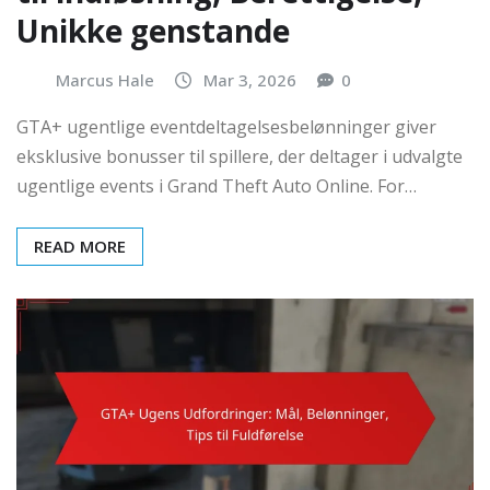
Unikke genstande
Marcus Hale
Mar 3, 2026
0
GTA+ ugentlige eventdeltagelsesbelønninger giver
eksklusive bonusser til spillere, der deltager i udvalgte
ugentlige events i Grand Theft Auto Online. For…
READ MORE