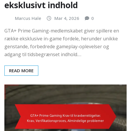
eksklusivt indhold
Marcus Hale
Mar 4, 2026
0
GTA+ Prime Gaming-medlemskabet giver spillere en
række eksklusive in-game fordele, herunder unikke
genstande, forbedrede gameplay-oplevelser og
adgang til tidsbegrænset indhold.…
READ MORE