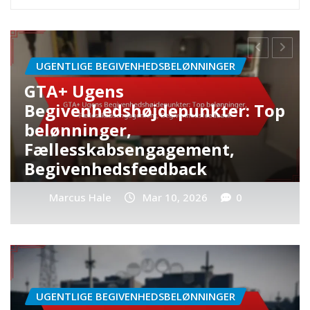
PRIME GAMING KRAV
GTA+ Prime Gaming Specielle
Rabatter: Berettigede Varer,
Indløsningsproces, Besparelser
Marcus Hale
Mar 9, 2026
0
UGENTLIGE BEGIVENHEDSBELØNNINGER