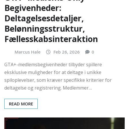
Begivenheder:
Deltagelsesdetaljer,
Belønningsstruktur,
Fællesskabsinteraktion
Marcus Hale
Feb 26, 2026
0
GTA+-medlemsbegivenheder tilbyder spillere
eksklusive muligheder for at deltage i unikke
spiloplevelser, som kræver specifikke kriterier for
deltagelse og registrering. Medlemmer…
READ MORE