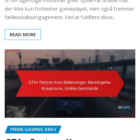
GTA+ ugentlige missioner giver spillerne unikke mål,
der ikke kun forbedrer gameplayet, men også fremmer
fællesskabsengagement. Ved at fuldføre disse…
READ MORE
PRIME GAMING KRAV