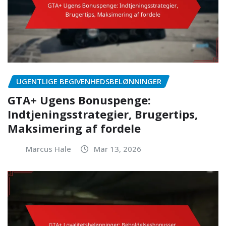
UGENTLIGE BEGIVENHEDSBELØNNINGER
GTA+ Ugens Bonuspenge:
Indtjeningsstrategier, Brugertips,
Maksimering af fordele
Marcus Hale
Mar 13, 2026