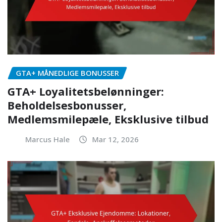
GTA+ MÅNEDLIGE BONUSSER
GTA+ Loyalitetsbelønninger:
Beholdelsesbonusser,
Medlemsmilepæle, Eksklusive tilbud
Marcus Hale
Mar 12, 2026