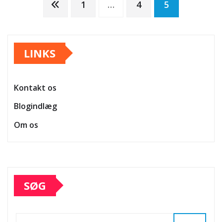
Posts
1
…
4
5
pagination
LINKS
Kontakt os
Blogindlæg
Om os
SØG