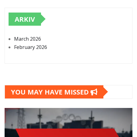
ARKIV
March 2026
February 2026
YOU MAY HAVE MISSED