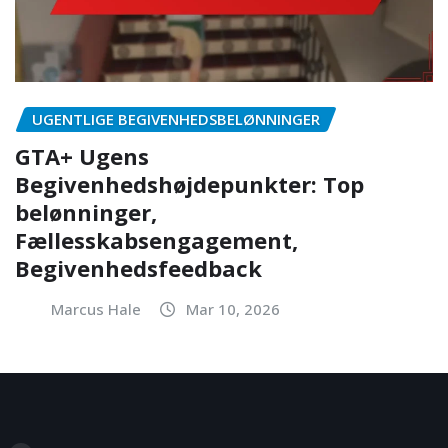
UGENTLIGE BEGIVENHEDSBELØNNINGER
GTA+ Ugens
Begivenhedshøjdepunkter: Top
belønninger,
Fællesskabsengagement,
Begivenhedsfeedback
Marcus Hale
Mar 10, 2026