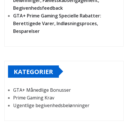
belønninger, Fællesskabsengagement,
Begivenhedsfeedback
GTA+ Prime Gaming Specielle Rabatter:
Berettigede Varer, Indløsningsproces,
Besparelser
KATEGORIER
GTA+ Månedlige Bonusser
Prime Gaming Krav
Ugentlige begivenhedsbelønninger