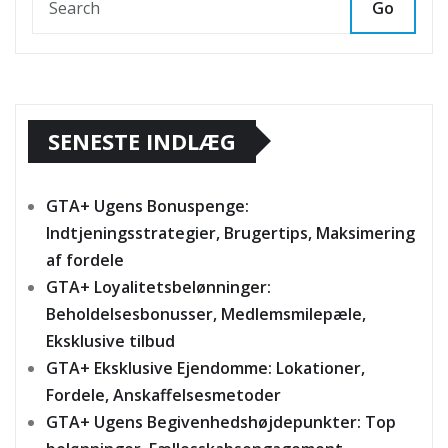
Go
SENESTE INDLÆG
GTA+ Ugens Bonuspenge:
Indtjeningsstrategier, Brugertips, Maksimering
af fordele
GTA+ Loyalitetsbelønninger:
Beholdelsesbonusser, Medlemsmilepæle,
Eksklusive tilbud
GTA+ Eksklusive Ejendomme: Lokationer,
Fordele, Anskaffelsesmetoder
GTA+ Ugens Begivenhedshøjdepunkter: Top