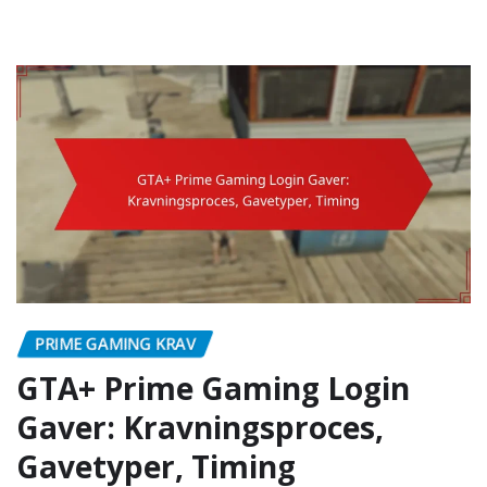
PRIME GAMING KRAV
GTA+ Prime Gaming Login
Gaver: Kravningsproces,
Gavetyper, Timing