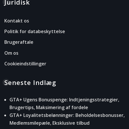
Juridisk
Kontakt os
Politik for databeskyttelse
Brugeraftale
Om os
Cookieindstillinger
Seneste Indlæg
GTA+ Ugens Bonuspenge: Indtjeningsstrategier,
Brugertips, Maksimering af fordele
GTA+ Loyalitetsbelønninger: Beholdelsesbonusser,
Medlemsmilepæle, Eksklusive tilbud