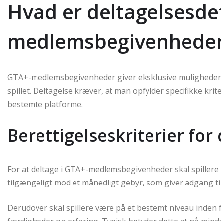
Hvad er deltagelsesde
medlemsbegivenhede
GTA+-medlemsbegivenheder giver eksklusive muligheder for 
spillet. Deltagelse kræver, at man opfylder specifikke krite
bestemte platforme.
Berettigelseskriterier for
For at deltage i GTA+-medlemsbegivenheder skal spiller
tilgængeligt mod et månedligt gebyr, som giver adgang ti
Derudover skal spillere være på et bestemt niveau inden fo
færdigheder og erfaring. Typisk betyder dette at nå mind