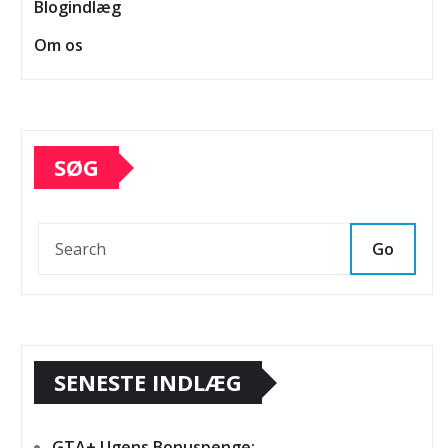
Blogindlæg
Om os
SØG
Go
SENESTE INDLÆG
GTA+ Ugens Bonuspenge: