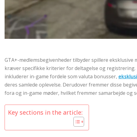
GTA+-medlemsbegivenheder tilbyder spillere eksklusive mu
kræver specifikke kriterier for deltagelse og registreri
inkluderer in-game fordele som valuta bonusser,
eksklus
deres samlede oplevelse. Derudover fremmer disse begi
fora og in-game møder, hvilket fremmer samarbejde og so
Key sections in the article: