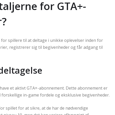
taljerne for GTA+-
r?
spillere til at deltage i unikke oplevelser inden for
rier, registrerer sig til begivenheder og får adgang til
 deltagelse
e have et aktivt GTA+-abonnement. Dette abonnement er
l forskellige in-game fordele og eksklusive begivenheder.
r spillet for at sikre, at de har de nødvendige
st niveau 10, men det kan variere afhængigt af