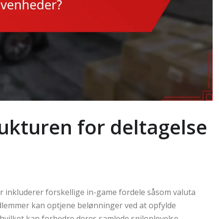
ukturen for deltagelse
 inkluderer forskellige in-game fordele såsom valuta
dlemmer kan optjene belønninger ved at opfylde
 hvilket kan forbedre deres samlede spiloplevelse.