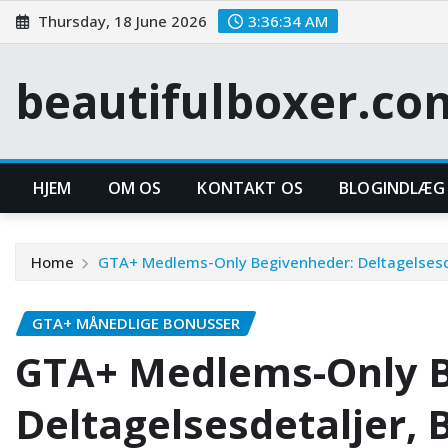
Skip
Thursday, 18 June 2026
3:36:36 AM
to
content
beautifulboxer.co
HJEM
OM OS
KONTAKT OS
BLOGINDLÆG
Home
GTA+ Medlems-Only Begivenheder: Deltagelsesdet
GTA+ MÅNEDLIGE BONUSSER
GTA+ Medlems-Only B
Deltagelsesdetaljer, 