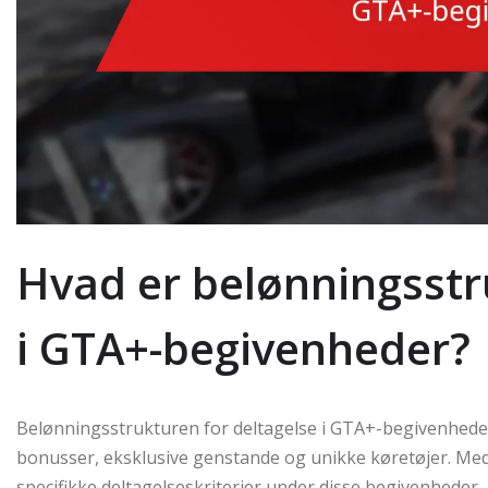
Hvad er belønningsstr
i GTA+-begivenheder?
Belønningsstrukturen for deltagelse i GTA+-begivenheder
bonusser, eksklusive genstande og unikke køretøjer. Me
specifikke deltagelseskriterier under disse begivenheder,