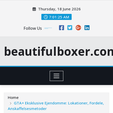
Skip
Thursday, 18 June 2026
to
content
7:01:26 AM
Follow Us
beautifulboxer.co
Home
GTA+ Eksklusive Ejendomme: Lokationer, Fordele,
Anskaffelsesmetoder