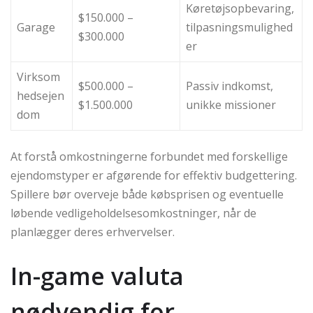
Køretøjsopbevaring,
$150.000 –
Garage
tilpasningsmulighed
$300.000
er
Virksom
$500.000 –
Passiv indkomst,
hedsejen
$1.500.000
unikke missioner
dom
At forstå omkostningerne forbundet med forskellige
ejendomstyper er afgørende for effektiv budgettering.
Spillere bør overveje både købsprisen og eventuelle
løbende vedligeholdelsesomkostninger, når de
planlægger deres erhvervelser.
In-game valuta
nødvendig for