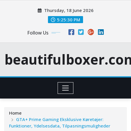
Skip
Thursday, 18 June 2026
to
content
5:25:31 PM
Follow Us
beautifulboxer.co
Home
GTA+ Prime Gaming Eksklusive Køretøjer:
Funktioner, Ydelsesdata, Tilpasningsmuligheder