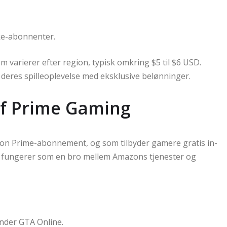
kke-abonnenter.
 varierer efter region, typisk omkring $5 til $6 USD.
e deres spilleoplevelse med eksklusive belønninger.
af Prime Gaming
zon Prime-abonnement, og som tilbyder gamere gratis in-
Det fungerer som en bro mellem Amazons tjenester og
under GTA Online.