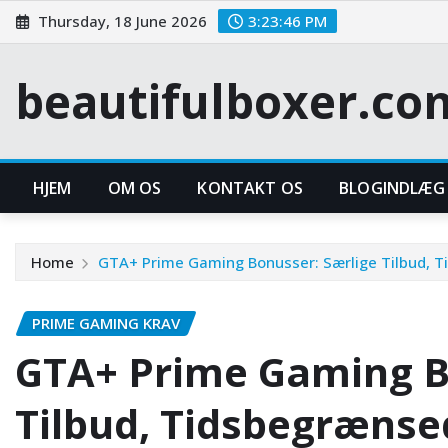
Skip
Thursday, 18 June 2026
3:23:47 PM
to
content
beautifulboxer.co
HJEM
OM OS
KONTAKT OS
BLOGINDLÆG
Home
GTA+ Prime Gaming Bonusser: Særlige Tilbud, Ti
PRIME GAMING KRAV
GTA+ Prime Gaming B
Tilbud, Tidsbegrænse