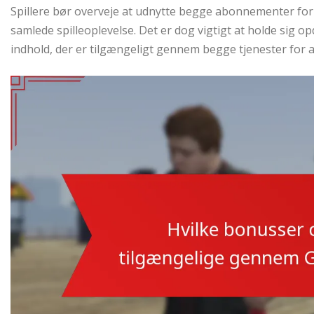
Spillere bør overveje at udnytte begge abonnementer fo
samlede spilleoplevelse. Det er dog vigtigt at holde sig 
indhold, der er tilgængeligt gennem begge tjenester for at