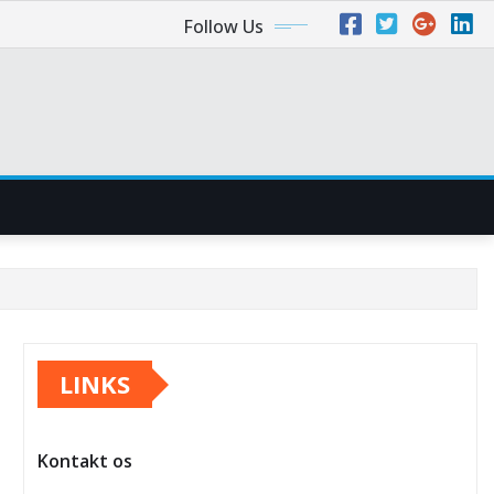
Follow Us
LINKS
Kontakt os