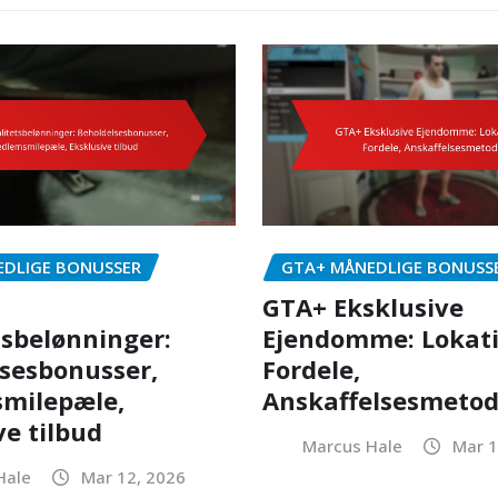
DLIGE BONUSSER
GTA+ MÅNEDLIGE BONUSS
GTA+ Eksklusive
tsbelønninger:
Ejendomme: Lokati
sesbonusser,
Fordele,
milepæle,
Anskaffelsesmetod
ve tilbud
Marcus Hale
Mar 1
Hale
Mar 12, 2026