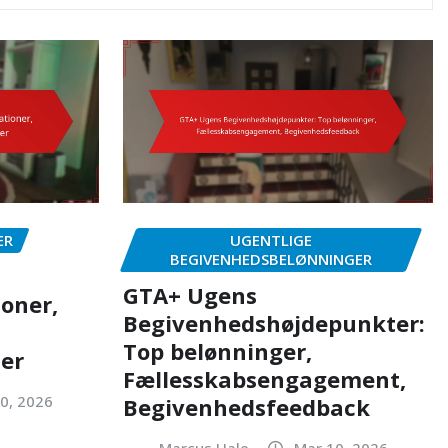
ER
UGENTLIGE
BEGIVENHEDSBELØNNINGER
GTA+ Ugens
oner,
Begivenhedshøjdepunkter:
Top belønninger,
er
Fællesskabsengagement,
0, 2026
Begivenhedsfeedback