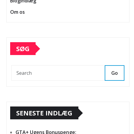
Blogindlæg
Om os
SØG
Go
SENESTE INDLÆG
GTA+ Ugens Bonuspenge: