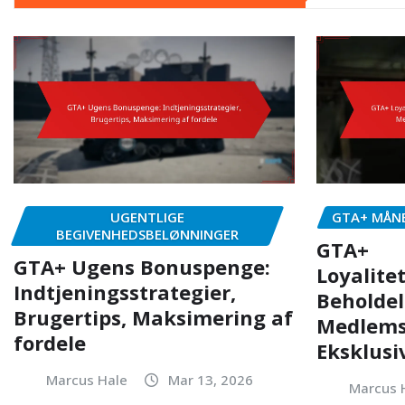
UGENTLIGE
GTA+ MÅNE
BEGIVENHEDSBELØNNINGER
GTA+
GTA+ Ugens Bonuspenge:
Loyalite
Indtjeningsstrategier,
Beholdel
Brugertips, Maksimering af
Medlems
fordele
Eksklusi
Marcus Hale
Mar 13, 2026
Marcus 